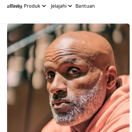
Lewati
Produk
Jelajahi
Bantuan
ke
konten
utama