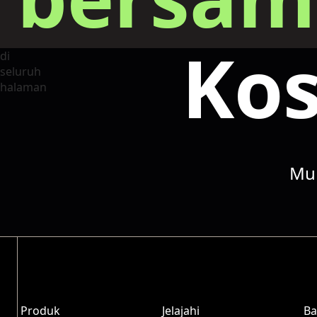
Kos
Mul
Produk
Jelajahi
Ba