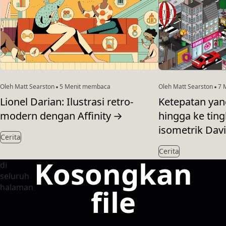
Oleh Matt Searston
5 Menit membaca
Oleh Matt Searston
7 
Lionel Darian: Ilustrasi retro-
Ketepatan ya
modern dengan Affinity
→
hingga ke ting
isometrik Davi
Cerita
Cerita
Kosongkan
file