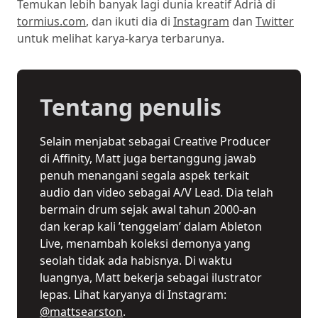
Temukan lebih banyak lagi dunia kreatif Adrià di
tormius.com
, dan ikuti dia di
Instagram
dan
Twitter
untuk melihat karya-karya terbarunya.
Tentang penulis
Selain menjabat sebagai Creative Producer
di Affinity, Matt juga bertanggung jawab
penuh menangani segala aspek terkait
audio dan video sebagai A/V Lead. Dia telah
bermain drum sejak awal tahun 2000-an
dan kerap kali ’tenggelam’ dalam Ableton
Live, menambah koleksi demonya yang
seolah tidak ada habisnya. Di waktu
luangnya, Matt bekerja sebagai ilustrator
lepas. Lihat karyanya di Instagram:
@mattsearston
.