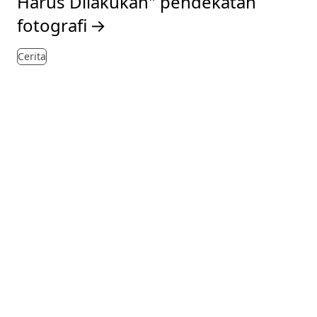
Harus Dilakukan" pendekatan
fotografi
→
Cerita