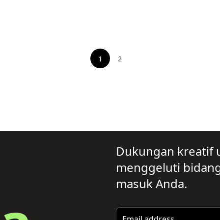
1
2
Lihat halaman
Dukungan kreatif 
menggeluti bidang 
masuk Anda.
Email address