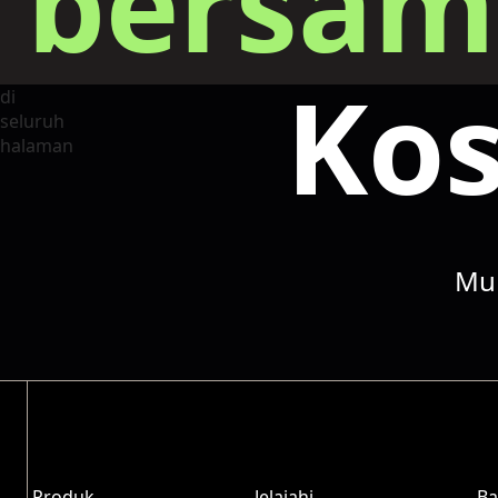
bersam
Kos
Mul
Produk
Jelajahi
Ba