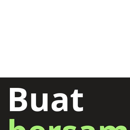
Penomoran
Buat