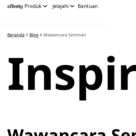
Lewati
Produk
Jelajahi
Bantuan
ke
konten
utama
Beranda
Blog
Wawancara Seniman
Inspir
Wawancara Se