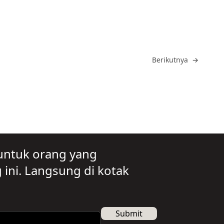
Buka
Berikutnya
→
untuk orang yang
ini. Langsung di kotak
Submit