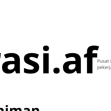
asi.af
Pusat 
pekerj
niman