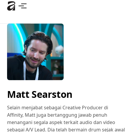
Lewati
ke
konten
utama
Matt Searston
Selain menjabat sebagai Creative Producer di
Affinity, Matt juga bertanggung jawab penuh
menangani segala aspek terkait audio dan video
sebagai A/V Lead. Dia telah bermain drum sejak awal