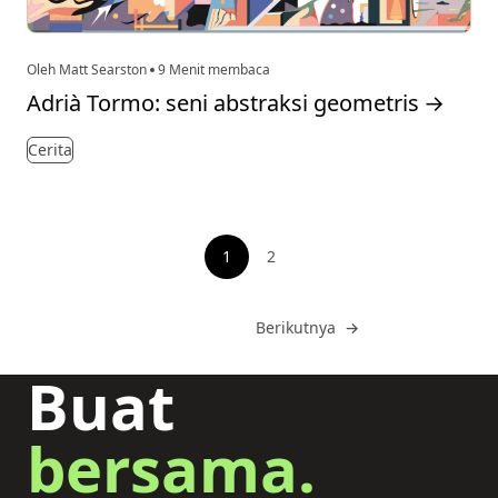
Oleh Matt Searston
9 Menit membaca
Adrià Tormo: seni abstraksi geometris
→
Cerita
Penomoran
1
2
Lihat halaman
Buka
Berikutnya
→
Buat
bersama.