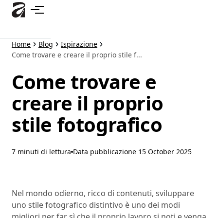
Passa
al
contenuto
principale
Home
Blog
Ispirazione
Come trovare e creare il proprio stile f...
Come trovare e
creare il proprio
stile fotografico
7 minuti di lettura
Data pubblicazione
15 October 2025
Nel mondo odierno, ricco di contenuti, sviluppare
uno stile fotografico distintivo è uno dei modi
migliori per far sì che il proprio lavoro si noti e venga