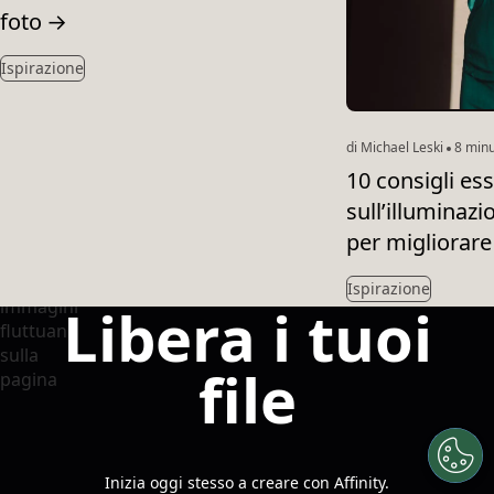
foto
→
Ispirazione
di Michael Leski
8 minut
10 consigli ess
sull’illuminazi
per migliorare 
Ispirazione
Libera i tuoi
file
Inizia oggi stesso a creare con Affinity.