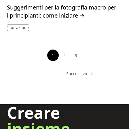
Suggerimenti per la fotografia macro per
i principianti: come iniziare
→
Ispirazione
Impaginazione
1
2
3
Vedi pagina
Vedi pagina
Vai a
Successivo
→
Creare
insieme