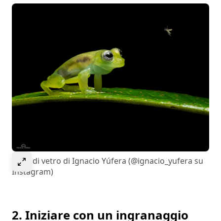
Select to expand image
Rana di vetro di Ignacio Yúfera (@ignacio_yufera su
Instagram)
2. Iniziare con un ingranaggio