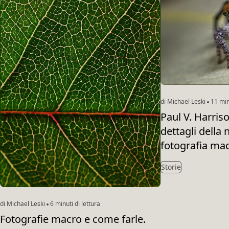
di Michael Leski
11 minu
Paul V. Harriso
dettagli della 
fotografia ma
Storie
di Michael Leski
6 minuti di lettura
Fotografie macro e come farle.