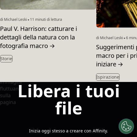
di Michael Leski
11 minuti di lettura
Paul V. Harrison: catturare i
dettagli della natura con la
di Michael Leski
6 minut
fotografia macro
→
Suggerimenti p
macro per i pr
Storie
iniziare
→
Ispirazione
Libera i tuoi
file
Inizia oggi stesso a creare con Affinity.