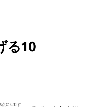
る10
拠点に活動す