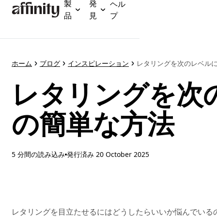
製
発
ヘル
メ
品
見
プ
イ
ン
コ
ン
テ
ホーム
ブログ
インスピレーション
レタリングを次のレベルに
ン
レタリングを次
ツ
に
ス
の簡単な方法
キ
ッ
プ
5 分間の読み込み
発行済み
20 October 2025
レタリングを目立たせるにはどうしたらいいか悩んでいる