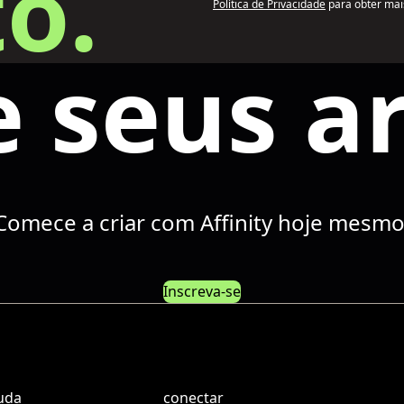
o.
Política de Privacidade
para obter mai
e seus a
Comece a criar com Affinity hoje mesmo
Inscreva-se
uda
conectar