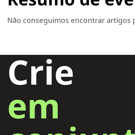
Não conseguimos encontrar artigos p
Crie
em