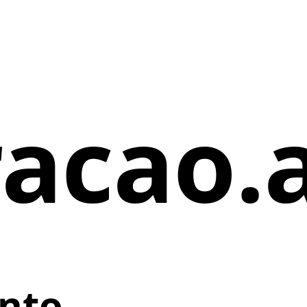
racao.
nto