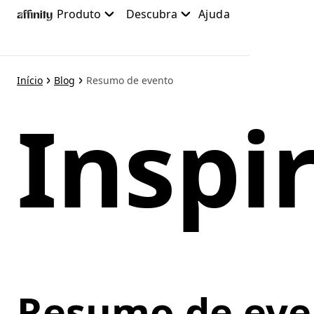
Pular
Produto
Descubra
Ajuda
para
o
conteúdo
principal
Início
Blog
Resumo de evento
Inspi
Resumo de eve