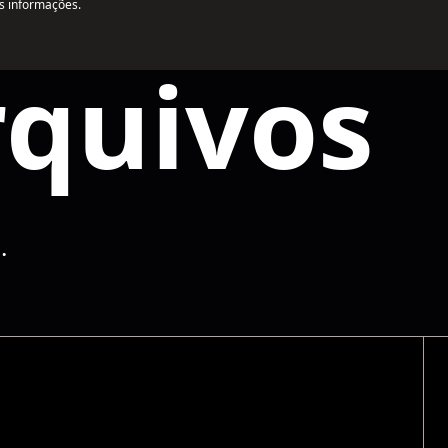
s informações.
rquivos
.