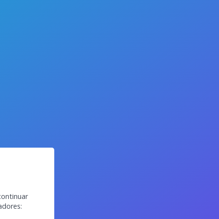
continuar
adores: