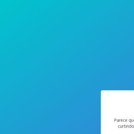
Parece qu
curtind