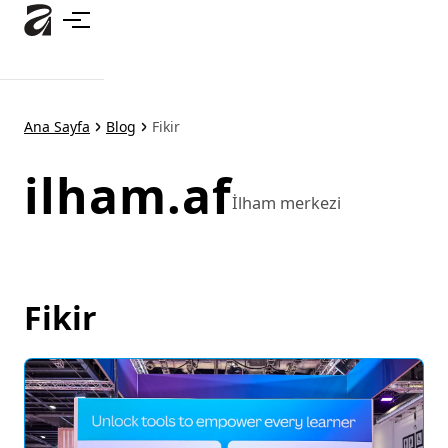
Ana
içeriğe
atla
Ana Sayfa
Blog
Fikir
ilham.af
İlham merkezi
Fikir