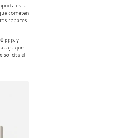
mporta es la
r que cometen
ntos capaces
0 ppp, y
rabajo que
solicita el