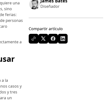
James Bates
equiere una
Diseñador
s, sino
e ferias:
 de personas
 caro
Compartir artículo
rectamente a
usar
 a la
unos casos y
dos y tres
para un