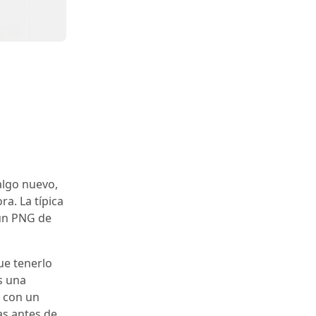
algo nuevo,
ra. La típica
 un PNG de
ue tenerlo
s una
o con un
as antes de