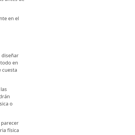
nte en el
 diseñar
 todo en
e cuesta
 las
ndrán
sica o
 parecer
ia física