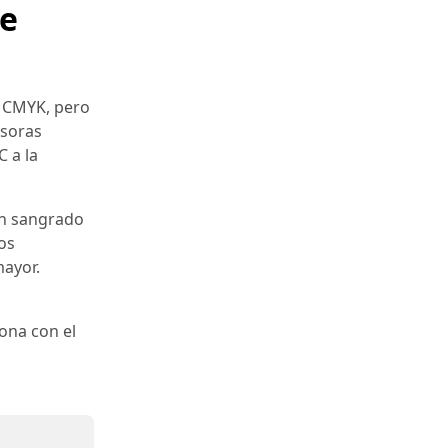
de
r CMYK, pero
esoras
C a la
un sangrado
os
ayor.
iona con el