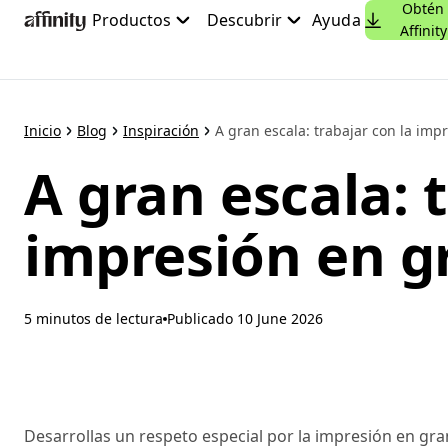
Obtén
Ir
Productos
Descubrir
Ayuda
Affinity
al
contenido
principal
Inicio
Blog
Inspiración
A gran escala: trabajar con la impr
A gran escala: 
impresión en g
5 minutos de lectura
Publicado
10 June 2026
Desarrollas un respeto especial por la impresión en gra