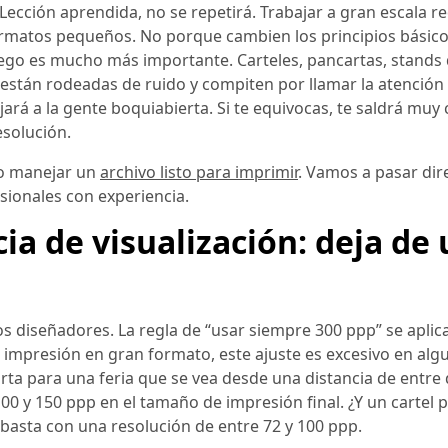
Lección aprendida, no se repetirá. Trabajar a gran escala r
formatos pequeños. No porque cambien los principios básico
ego es mucho más importante. Carteles, pancartas, stands d
están rodeadas de ruido y compiten por llamar la atención
ejará a la gente boquiabierta. Si te equivocas, te saldrá muy
esolución.
mo manejar un
archivo listo para imprimir
. Vamos a pasar di
sionales con experiencia.
ia de visualización: deja de 
s diseñadores. La regla de “usar siempre 300 ppp” se aplica
a impresión en gran formato, este ajuste es excesivo en alg
ta para una feria que se vea desde una distancia de entre 
0 y 150 ppp en el tamaño de impresión final. ¿Y un cartel 
basta con una resolución de entre 72 y 100 ppp.