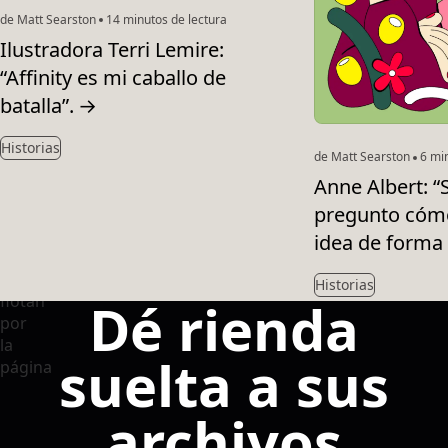
de Matt Searston
14 minutos de lectura
Ilustradora Terri Lemire:
“Affinity es mi caballo de
batalla”.
→
Historias
de Matt Searston
6 min
Anne Albert: 
pregunto cóm
idea de forma 
Historias
Dé rienda
suelta a sus
archivos