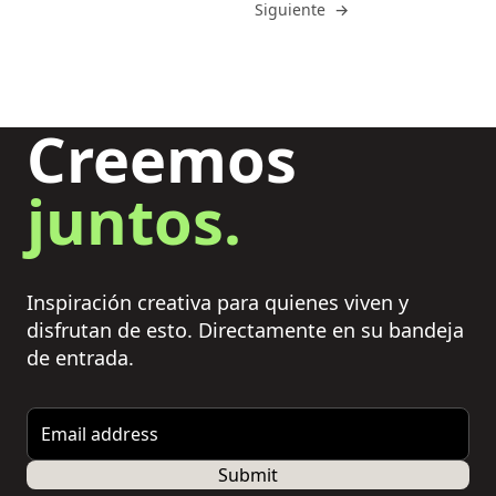
Ir a
Siguiente
→
Creemos
juntos.
Inspiración creativa para quienes viven y
disfrutan de esto. Directamente en su bandeja
de entrada.
Email address
Submit