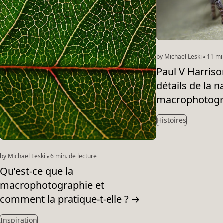
by Michael Leski
11 min
Paul V Harrison
détails de la n
macrophotogr
Histoires
by Michael Leski
6 min. de lecture
Qu’est-ce que la
macrophotographie et
comment la pratique-t-elle ?
→
Inspiration