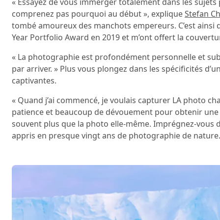
« Essayez de vous immerger totalement dans les sujets 
comprenez pas pourquoi au début », explique
Stefan C
tombé amoureux des manchots empereurs. C’est ainsi que 
Year Portfolio Award en 2019 et m’ont offert la couver
« La photographie est profondément personnelle et subje
par arriver. » Plus vous plongez dans les spécificités d
captivantes.
« Quand j’ai commencé, je voulais capturer LA photo chaqu
patience et beaucoup de dévouement pour obtenir une bo
souvent plus que la photo elle-même. Imprégnez-vous de v
appris en presque vingt ans de photographie de nature.