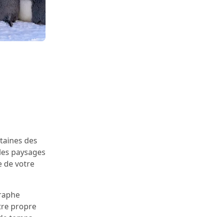
rtaines des
 les paysages
 de votre
raphe
otre propre