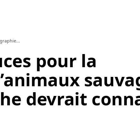
graphie...
uces pour la
d’animaux sauva
he devrait conna