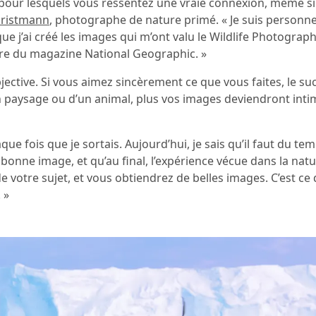
pour lesquels vous ressentez une vraie connexion, même si
hristmann
, photographe de nature primé. « Je suis personn
j’ai créé les images qui m’ont valu le Wildlife Photograph
ture du magazine National Geographic. »
ctive. Si vous aimez sincèrement ce que vous faites, le suc
’un paysage ou d’un animal, plus vos images deviendront inti
e fois que je sortais. Aujourd’hui, je sais qu’il faut du tem
nne image, et qu’au final, l’expérience vécue dans la nat
otre sujet, et vous obtiendrez de belles images. C’est ce q
 »