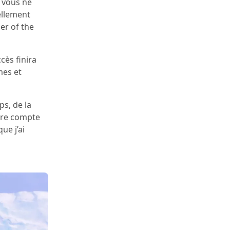
 vous ne
ellement
er of the
cès finira
mes et
ps, de la
ure compte
ue j’ai