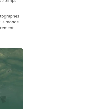
 de temps
hotographes
ut le monde
ièrement,