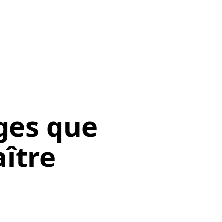
ges que
ître