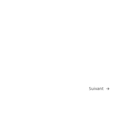
Atteindre
Suivant
→