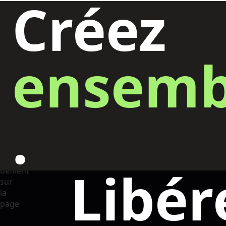
Créez
ensemb
.
Libér