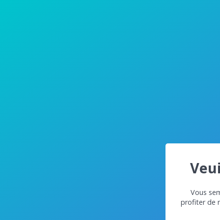
Veui
Vous semb
profiter de 