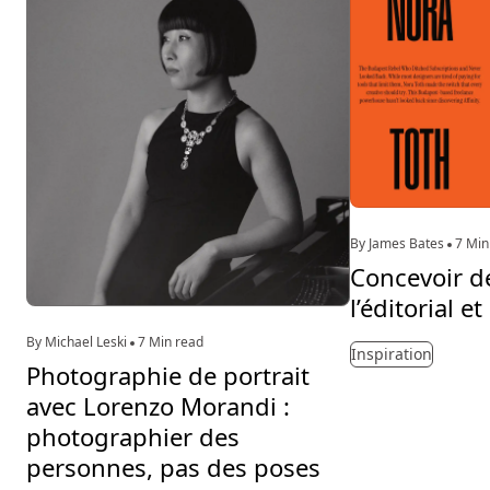
By James Bates
7 Min
Concevoir de
l’éditorial e
By Michael Leski
7 Min read
Inspiration
Photographie de portrait
avec Lorenzo Morandi :
photographier des
personnes, pas des poses