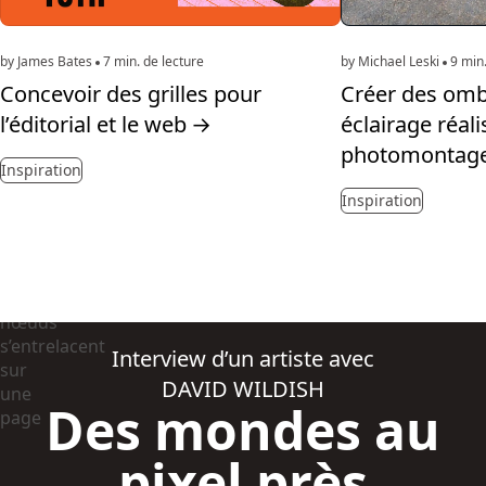
by James Bates
7 min. de lecture
by Michael Leski
9 min.
Concevoir des grilles pour
Créer des omb
l’éditorial et le web
→
éclairage réal
photomontag
Inspiration
Inspiration
Interview d’un artiste avec
DAVID WILDISH
Des mondes au
pixel près