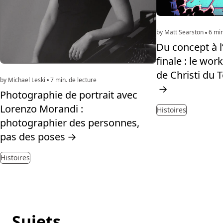
by Matt Searston
6 min
Du concept à l’
finale : le work
de Christi du T
by Michael Leski
7 min. de lecture
→
Photographie de portrait avec
Lorenzo Morandi :
Histoires
photographier des personnes,
pas des poses
→
Histoires
Sujets