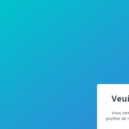
Veui
Vous semb
profiter de 