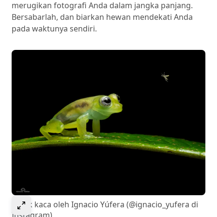
merugikan fotografi Anda dalam jangka panjang.
Bersabarlah, dan biarkan hewan mendekati Anda
pada waktunya sendiri.
Select to expand image
Katak kaca oleh Ignacio Yúfera (@ignacio_yufera di
Instagram)