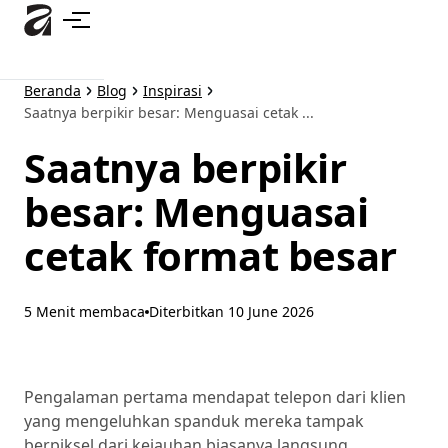
Lewati
ke
konten
utama
Beranda
Blog
Inspirasi
Saatnya berpikir besar: Menguasai cetak ...
Saatnya berpikir
besar: Menguasai
cetak format besar
5 Menit membaca
Diterbitkan
10 June 2026
Pengalaman pertama mendapat telepon dari klien
yang mengeluhkan spanduk mereka tampak
berpiksel dari kejauhan biasanya langsung