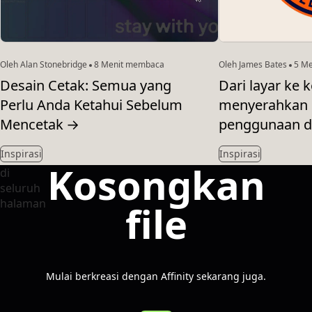
Oleh Alan Stonebridge
8 Menit membaca
Oleh James Bates
5 Me
Desain Cetak: Semua yang
Dari layar ke k
Perlu Anda Ketahui Sebelum
menyerahkan 
Mencetak
→
penggunaan di
Inspirasi
Inspirasi
Kosongkan
file
Mulai berkreasi dengan Affinity sekarang juga.