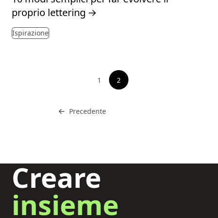
proprio lettering
→
Ispirazione
Impaginazione
1
2
Vedi pagina
Vai a
←
Precedente
Creare
insieme