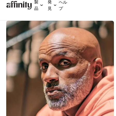
製
発
ヘル
メ
品
見
プ
イ
ン
コ
ン
テ
ン
ツ
に
ス
キ
ッ
プ