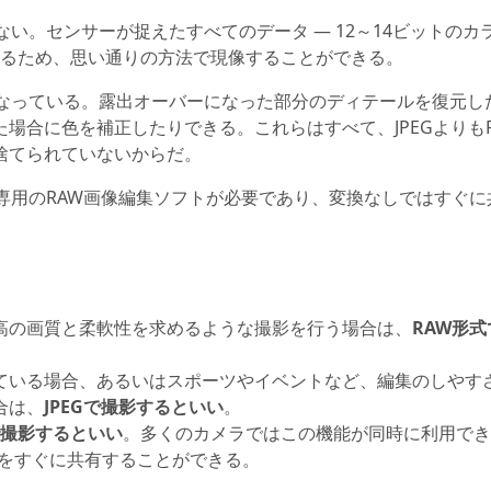
い。センサーが捉えたすべてのデータ — 12～14ビットのカ
れるため、思い通りの方法で現像することができる。
となっている。露出オーバーになった部分のディテールを復元し
場合に色を補正したりできる。これらはすべて、JPEGよりも
捨てられていないからだ。
専用のRAW画像編集ソフトが必要であり、変換なしではすぐに
高の画質と柔軟性を求めるような撮影を行う場合は、
RAW形
ている場合、あるいはスポーツやイベントなど、編集のしやす
合は、
JPEGで撮影するといい
。
方で撮影するといい
。多くのカメラではこの機能が同時に利用でき
像をすぐに共有することができる。