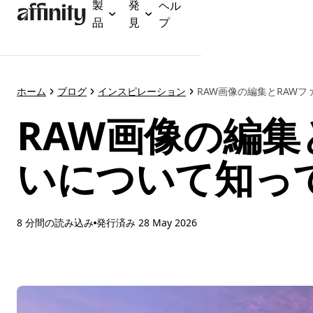
製
発
ヘル
メ
品
見
プ
イ
ン
コ
ン
テ
ホーム
ブログ
インスピレーション
RAW画像の編集とRAW
ン
RAW画像の編集
ツ
に
ス
いについて知っ
キ
ッ
プ
8 分間の読み込み
発行済み
28 May 2026