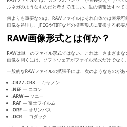
RAWファイルとは、カメラのセンサーが直接捉えたすべ
ルネガのようなものだと考えてほしい。生の情報はすべて
何よりも重要なのは、RAWファイルはそれ自体では表示
画像を処理し、JPEGやTIFFなどの標準形式に変換する必
RAW画像形式とは何か？
RAWは単一のファイル形式ではない。これは、さまざまな
画像を開くには、ソフトウェアがファイル形式だけでなく
一般的なRAWファイルの拡張子には、次のようなものがあ
.CR2 / .CR3
— キヤノン
.NEF
— ニコン
.ARW
— ソニー
.RAF
— 富士フイルム
.ORF
— オリンパス
.DCR
— コダック