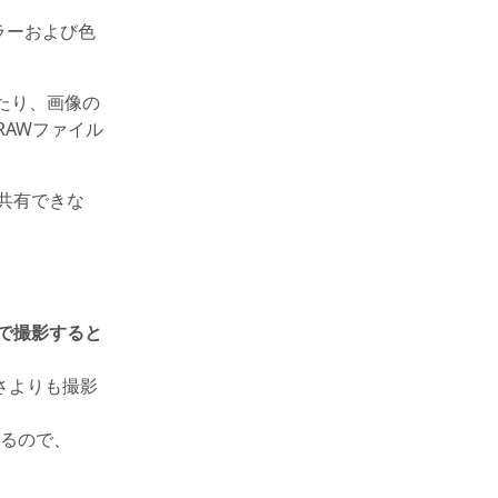
ラーおよび色
たり、画像の
RAWファイル
共有できな
式で撮影すると
さよりも撮影
るので、