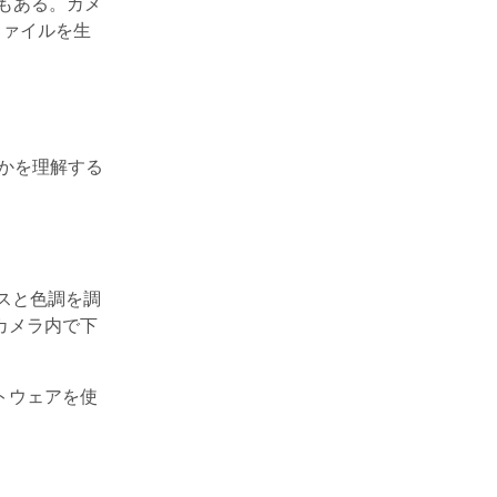
ve）もある。カメ
ファイルを生
のかを理解する
スと色調を調
カメラ内で下
トウェアを使