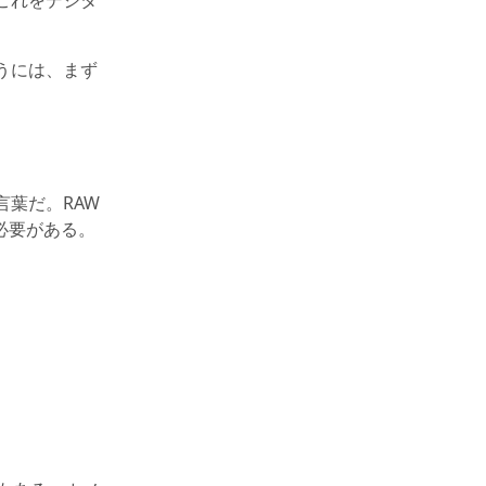
これをデジタ
うには、まず
葉だ。RAW
必要がある。