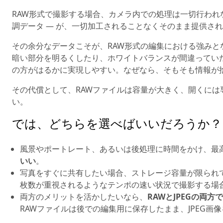
RAW形式で撮影する場合、カメラ内での処理は一切行われな
調データ — が、一切加工されることなくそのまま提供さ
その余分なデータこそが、RAW形式の編集における強み
暗い部分を明るくしたり、ホワイトバランスが間違っていた
の方がはるかに実現しやすい。なぜなら、そもそも情報が
その代償として、RAWファイルは容量が大きく、開くには
い。
では、どちらを選べばいいだろうか？
風景やポートレート、あるいは後処理に時間をかけ、最
いい
。
写真をすぐに共有したい場合、ストレージ容量が限られ
枚数が重視されるようなテンポの速い状況で撮影する場
両方のメリットを活かしたいなら、
RAWとJPEGの両
RAWファイルは後での編集用に保存したまま、JPEG画