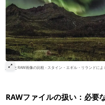
Select to expand image
JPEGとRAW画像の比較 - スタイン・エギル・リランドによ
RAWファイルの扱い：必要