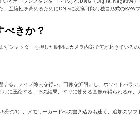
ているオープンスタンダードである
.DNG
（Digital Negati
た、互換性を高めるためにDNGに変換可能な独自形式のRAW
影すべきか？
は、まずシャッターを押した瞬間にカメラ内部で何が起きている
処理する。ノイズ除去を行い、画像を鮮明にし、ホワイトバラン
イルに圧縮する。その結果、すぐに使える画像が得られるが、
2～6分の1）、メモリーカードへの書き込みも速く、追加のソフ