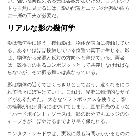
い。強い指向性のある光は容赦がないため、コンポジッ
トを自然に見せるには、影の配置とエッジの照明の両方
に一層の工夫が必要だ。
リアルな影の幾何学
影は幾何学に従う。接触影は、物体が表面に接触してい
る、あるいはほぼ接触している位置の真下に生じる。影
は、物体から光源と反対の方向へと伸びている。両者
は、説得力のあるコンポジットとして共存しなければな
らないが、その振る舞いは異なっている。
影は物体の近くではくっきりとしており、遠くなるにつ
れて徐々にぼやけていく。これは、光源に物理的なサイ
ズがあるためだ。 大きなソフトボックスを使うと、影
の輪郭がほぼ瞬時にぼやけてしまう。直射日光のような
「ハードポイント」ソースは、影の部分でもエッジのシ
ャープさが、ぼやけるまでより長く保たれる。
コンタクトシャドウは、実装に最も時間がかかるものの