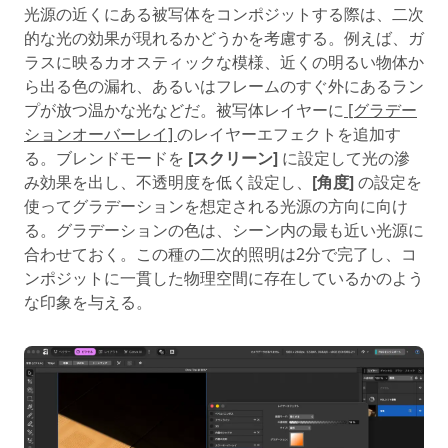
光源の近くにある被写体をコンポジットする際は、二次
的な光の効果が現れるかどうかを考慮する。例えば、ガ
ラスに映るカオスティックな模様、近くの明るい物体か
ら出る色の漏れ、あるいはフレームのすぐ外にあるラン
プが放つ温かな光などだ。被写体レイヤーに
[グラデー
ションオーバーレイ]
のレイヤーエフェクトを追加す
る。ブレンドモードを
[スクリーン]
に設定して光の滲
み効果を出し、不透明度を低く設定し、
[角度]
の設定を
使ってグラデーションを想定される光源の方向に向け
る。グラデーションの色は、シーン内の最も近い光源に
合わせておく。この種の二次的照明は2分で完了し、コ
ンポジットに一貫した物理空間に存在しているかのよう
な印象を与える。