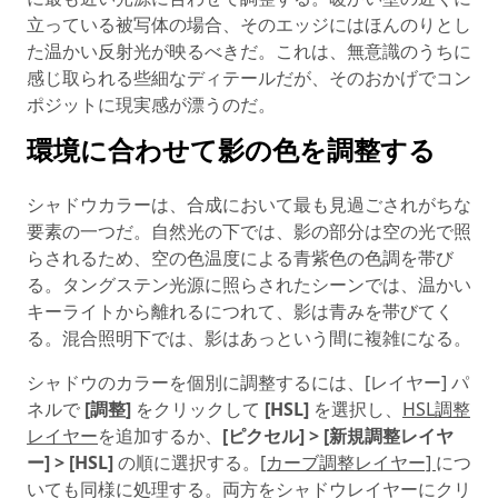
立っている被写体の場合、そのエッジにはほんのりとし
た温かい反射光が映るべきだ。これは、無意識のうちに
感じ取られる些細なディテールだが、そのおかげでコン
ポジットに現実感が漂うのだ。
環境に合わせて影の色を調整する
シャドウカラーは、合成において最も見過ごされがちな
要素の一つだ。自然光の下では、影の部分は空の光で照
らされるため、空の色温度による青紫色の色調を帯び
る。タングステン光源に照らされたシーンでは、温かい
キーライトから離れるにつれて、影は青みを帯びてく
る。混合照明下では、影はあっという間に複雑になる。
シャドウのカラーを個別に調整するには、[レイヤー] パ
ネルで
[調整]
をクリックして
[HSL]
を選択し、
HSL調整
レイヤー
を追加するか、
[ピクセル] > [新規調整レイヤ
ー] > [HSL]
の順に選択する。
[カーブ調整レイヤー]
につ
いても同様に処理する。両方をシャドウレイヤーにクリ