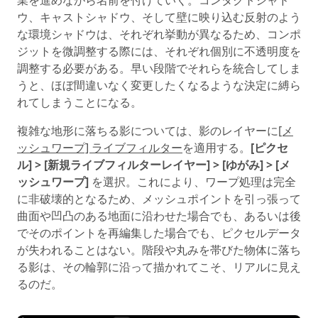
業を進めながら名前を付けていく。コンタクトシャド
ウ、キャストシャドウ、そして壁に映り込む反射のよう
な環境シャドウは、それぞれ挙動が異なるため、コンポ
ジットを微調整する際には、それぞれ個別に不透明度を
調整する必要がある。早い段階でそれらを統合してしま
うと、ほぼ間違いなく変更したくなるような決定に縛ら
れてしまうことになる。
複雑な地形に落ちる影については、影のレイヤーに
[メ
ッシュワープ] ライブフィルター
を適用する。
[ピクセ
ル] > [新規ライブフィルターレイヤー] > [ゆがみ] > [メ
ッシュワープ]
を選択。これにより、ワープ処理は完全
に非破壊的となるため、メッシュポイントを引っ張って
曲面や凹凸のある地面に沿わせた場合でも、あるいは後
でそのポイントを再編集した場合でも、ピクセルデータ
が失われることはない。階段や丸みを帯びた物体に落ち
る影は、その輪郭に沿って描かれてこそ、リアルに見え
るのだ。