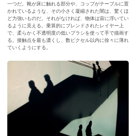
一つだ。靴が床に触れる部分や、コップがテーブルに置
かれているような、その小さく凝縮された闇は、驚くほ
ど力強いものだ。それがなければ、物体は宙に浮いてい
るように見える。乗算的にブレンドされたレイヤー上
で、柔らかく不透明度の低いブラシを使って手で描画す
る。接触点を最も濃くし、数ピクセル以内に徐々に薄れ
ていくようにする。