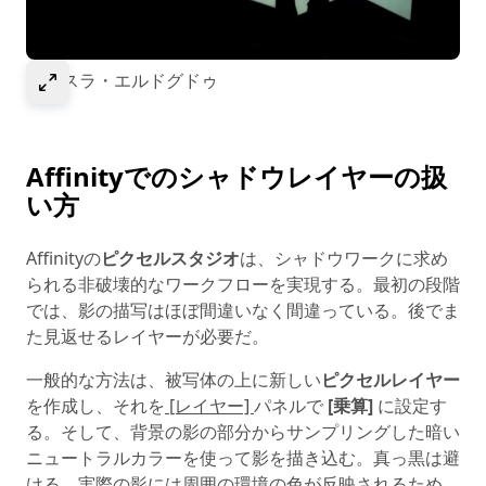
Select to expand image
© エスラ・エルドグドゥ
Affinityでのシャドウレイヤーの扱
い方
Affinityの
ピクセルスタジオ
は、シャドウワークに求め
られる非破壊的なワークフローを実現する。最初の段階
では、影の描写はほぼ間違いなく間違っている。後でま
た見返せるレイヤーが必要だ。
一般的な方法は、被写体の上に新しい
ピクセルレイヤー
を作成し、それを
[レイヤー]
パネルで
[乗算]
に設定す
る。そして、背景の影の部分からサンプリングした暗い
ニュートラルカラーを使って影を描き込む。真っ黒は避
ける。実際の影には周囲の環境の色が反映されるため、