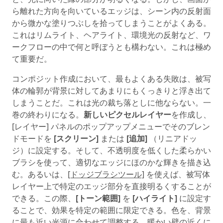
ら離れた方向を向いているエッジは、シーン内の反射面
から微かな塗りつぶしを拾ってしまうことがよくある。
これはリムライト、ヘアライト、環境光の反射など、ワ
ークフローの中で何と呼ぼうとも構わない。これは極め
て重要だ。
コンポジット作成において、最もよくある失敗は、被写
体の輪郭が背景に対してあまりにもくっきりと浮き出て
しまうことだ。これは光の裁ち落としに他ならない。一
巻の終わりになる。
新しいピクセルレイヤー
を作成し、
[レイヤー] パネルのポップアップメニューでそのブレン
ドモードを
[スクリーン]
または
[追加]
（リニアドッ
ジ）に設定する。そして、不透明度を低くした柔らかい
ブラシを使って、適切なエッジにほのかな輝きを描き込
む。あるいは、
[ドッジブラシツール]
を使えば、被写体
レイヤー上で特定のエッジ部分を直接明るくすることが
できる。この際、
[トーン範囲]
を
[ハイライト]
に設定す
ることで、効果を特定の範囲に限定できる。色を、背景
に最も近い光源に合わせて調整する。暖かい壁の近くに