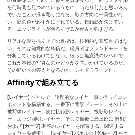
の直感を試すためだ。参考写真を見ると、同じファイル
を何時間も見つめているうちに、当たり前だと思い込ん
でいたことが浮き彫りになる。影の方向に一貫性がな
い、影の色がわずかにずれている、接触影が欠けてい
る、エッジライトが明るすぎるか青みが強すぎる。
リアルな影を描く上での目標は、技術的な完璧さではな
い。それは知覚的な確信だ。鑑賞者はブレンドモードを
分析しているわけではない。彼らは無意識のレベルで、
これが本物の写真なのかどうかを問いかけているのだ。
その問いへの答えとなるのが、シャドウワークだ。
Affinityで組み立てる
[レイヤー]
パネルで、論理的なレイヤー順に従ってコン
ポジットを構築する。一番下に背景プレート、その上に
被写体レイヤー、次に接触影レイヤー、投影影レイヤ
ー、エッジ照明レイヤー、そして最後に最上部に
[HSL]
および
[カーブ]
調整のレイヤーを配置する。関連する
レイヤーを選択し、
[レイヤー]
パネルの
[グループ]
をク