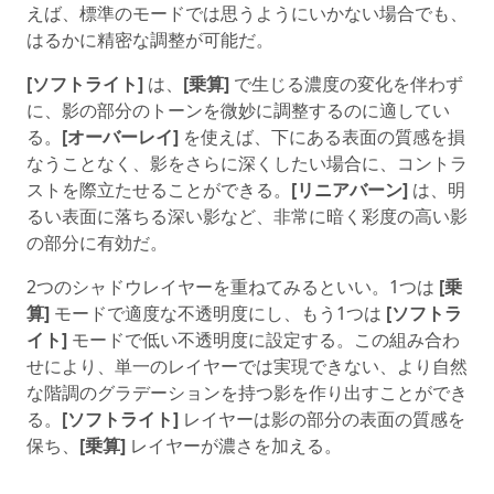
えば、標準のモードでは思うようにいかない場合でも、
はるかに精密な調整が可能だ。
[ソフトライト]
は、
[乗算]
で生じる濃度の変化を伴わず
に、影の部分のトーンを微妙に調整するのに適してい
る。
[オーバーレイ]
を使えば、下にある表面の質感を損
なうことなく、影をさらに深くしたい場合に、コントラ
ストを際立たせることができる。
[リニアバーン]
は、明
るい表面に落ちる深い影など、非常に暗く彩度の高い影
の部分に有効だ。
2つのシャドウレイヤーを重ねてみるといい。1つは
[乗
算]
モードで適度な不透明度にし、もう1つは
[ソフトラ
イト]
モードで低い不透明度に設定する。この組み合わ
せにより、単一のレイヤーでは実現できない、より自然
な階調のグラデーションを持つ影を作り出すことができ
る。
[ソフトライト]
レイヤーは影の部分の表面の質感を
保ち、
[乗算]
レイヤーが濃さを加える。