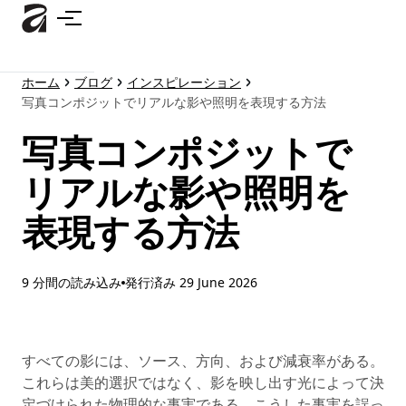
メ
イ
ン
コ
ホーム
ブログ
インスピレーション
ン
写真コンポジットでリアルな影や照明を表現する方法
テ
ン
写真コンポジットで
ツ
に
リアルな影や照明を
ス
表現する方法
キ
ッ
プ
9 分間の読み込み
発行済み
29 June 2026
すべての影には、ソース、方向、および減衰率がある。
これらは美的選択ではなく、影を映し出す光によって決
定づけられた物理的な事実である。こうした事実を誤っ