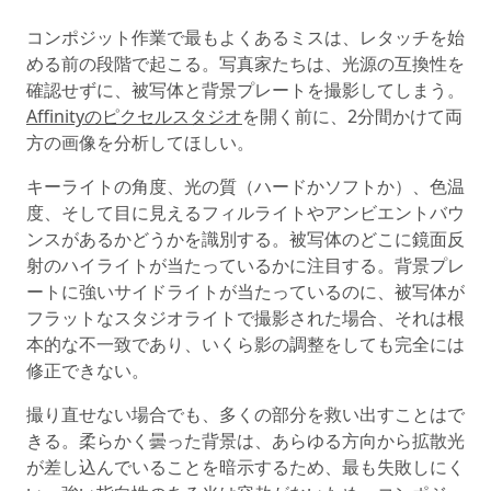
コンポジット作業で最もよくあるミスは、レタッチを始
める前の段階で起こる。写真家たちは、光源の互換性を
確認せずに、被写体と背景プレートを撮影してしまう。
Affinityのピクセルスタジオ
を開く前に、2分間かけて両
方の画像を分析してほしい。
キーライトの角度、光の質（ハードかソフトか）、色温
度、そして目に見えるフィルライトやアンビエントバウ
ンスがあるかどうかを識別する。被写体のどこに鏡面反
射のハイライトが当たっているかに注目する。背景プレ
ートに強いサイドライトが当たっているのに、被写体が
フラットなスタジオライトで撮影された場合、それは根
本的な不一致であり、いくら影の調整をしても完全には
修正できない。
撮り直せない場合でも、多くの部分を救い出すことはで
きる。柔らかく曇った背景は、あらゆる方向から拡散光
が差し込んでいることを暗示するため、最も失敗しにく