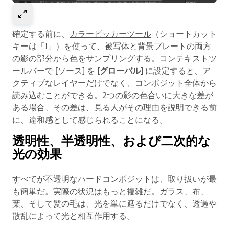
Select to expand image
確定する前に、
カラーピッカーツール
（ショートカット
キーは「I」）を使って、被写体と背景プレートの両方
の影の部分から色をサンプリングする。コンテキストツ
ールバーで [ソース] を
[グローバル]
に設定すると、ア
クティブなレイヤーだけでなく、コンポジット全体から
読み込むことができる。2つの影の色合いに大きな差が
ある場合、その差は、見る人がその理由を説明できる前
に、違和感として感じられることになる。
透明性、半透明性、および二次的な
光の効果
すべてが不透明なハードコンポジットは、取り扱いが最
も簡単だ。実際の状況はもっと複雑だ。ガラス、布、
葉、そして髪の毛は、光を単に遮るだけでなく、透過や
散乱によって光と相互作用する。