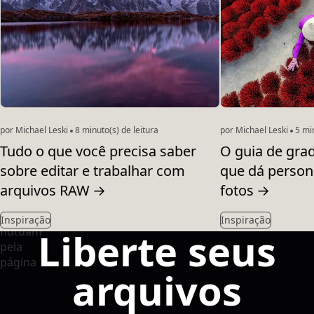
por Michael Leski
8 minuto(s) de leitura
por Michael Leski
5 min
Tudo o que você precisa saber
O guia de gra
sobre editar e trabalhar com
que dá person
arquivos RAW
→
fotos
→
Inspiração
Inspiração
Liberte seus
arquivos