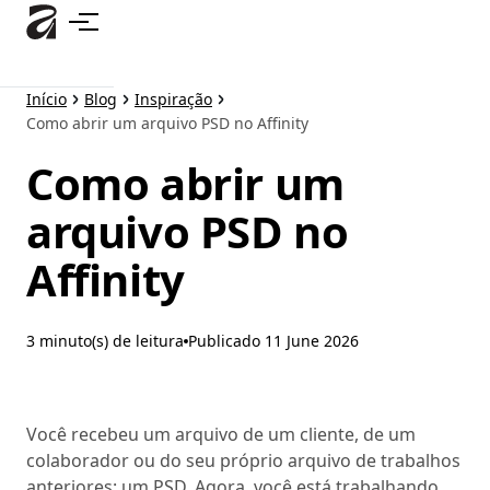
Pular
para
o
conteúdo
Início
Blog
Inspiração
principal
Como abrir um arquivo PSD no Affinity
Como abrir um
arquivo PSD no
Affinity
3 minuto(s) de leitura
Publicado
11 June 2026
Você recebeu um arquivo de um cliente, de um
colaborador ou do seu próprio arquivo de trabalhos
anteriores: um PSD. Agora, você está trabalhando