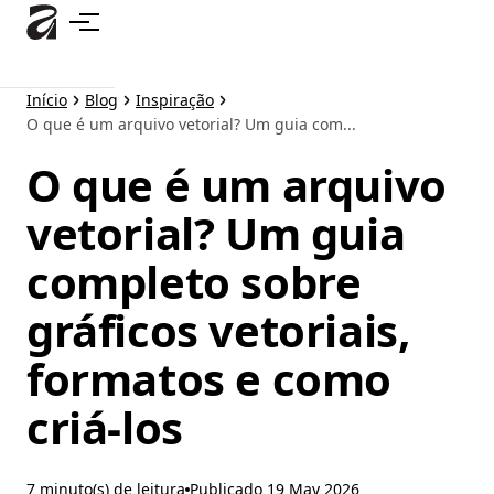
Pular
para
o
conteúdo
Início
Blog
Inspiração
principal
O que é um arquivo vetorial? Um guia com...
O que é um arquivo
vetorial? Um guia
completo sobre
gráficos vetoriais,
formatos e como
criá-los
7 minuto(s) de leitura
Publicado
19 May 2026