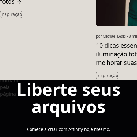
fotos
→
Inspiração
por Michael Leski
8 min
10 dicas essen
iluminação fot
melhorar suas
Inspiração
Liberte seus
arquivos
Comece a criar com Affinity hoje mesmo.