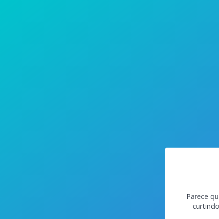
Parece qu
curtind