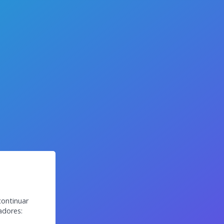
continuar
adores: