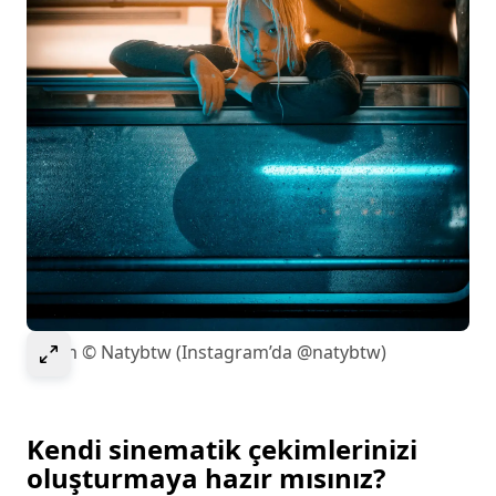
Select to expand image
Resim © Natybtw (Instagram’da @natybtw)
Kendi sinematik çekimlerinizi
oluşturmaya hazır mısınız?