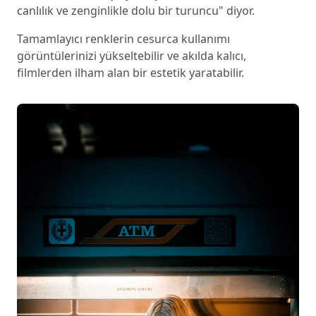
canlılık ve zenginlikle dolu bir turuncu" diyor.
Tamamlayıcı renklerin cesurca kullanımı
görüntülerinizi yükseltebilir ve akılda kalıcı,
filmlerden ilham alan bir estetik yaratabilir.