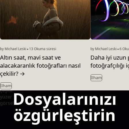
by Michael Leski
13 Okuma süresi
by Michael Leski
6 Oku
Altın saat, mavi saat ve
Daha iyi uzun
alacakaranlık fotoğrafları nasıl
fotoğrafçılığı 
çekilir?
→
İlham
İlham
Dosyalarınızı
özgürleştirin