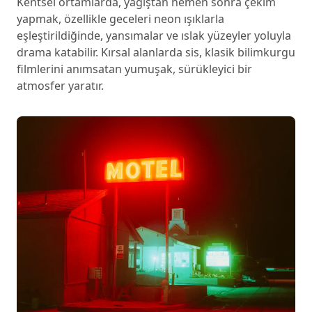
Kentsel ortamlarda, yağıştan hemen sonra çekim
yapmak, özellikle geceleri neon ışıklarla
eşleştirildiğinde, yansımalar ve ıslak yüzeyler yoluyla
drama katabilir. Kırsal alanlarda sis, klasik bilimkurgu
filmlerini anımsatan yumuşak, sürükleyici bir
atmosfer yaratır.