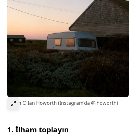
Select to expand image
Resim © Ian Howorth (Instagram’da @ihoworth)
1. İlham toplayın