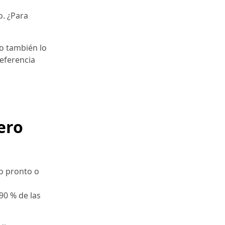
o. ¿Para
po también lo
referencia
ero
do pronto o
90 % de las