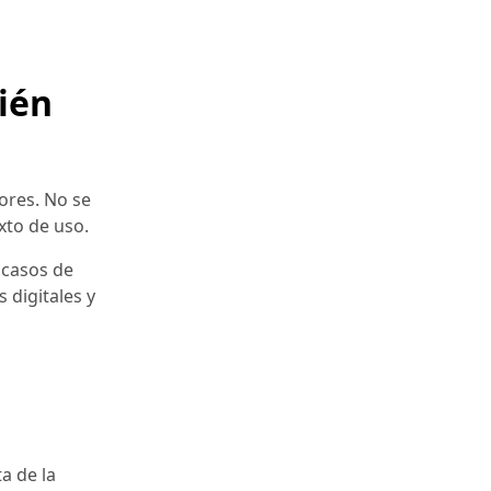
bién
ores. No se
exto de uso.
 casos de
 digitales y
a de la