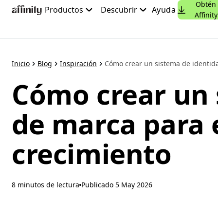
Obtén
Ir
Productos
Descubrir
Ayuda
Affinity
al
contenido
principal
Inicio
Blog
Inspiración
Cómo crear un sistema de identida
Cómo crear un 
de marca para
crecimiento
8 minutos de lectura
Publicado
5 May 2026