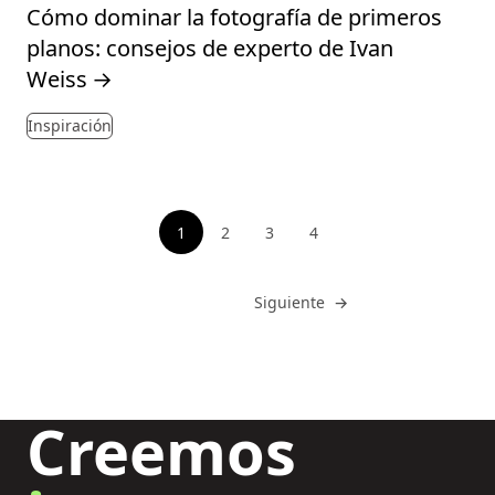
Cómo dominar la fotografía de primeros
planos: consejos de experto de Ivan
Weiss
→
Inspiración
Paginación
1
2
3
4
Ver página
Ver página
Ver página
Ir a
Siguiente
→
Creemos