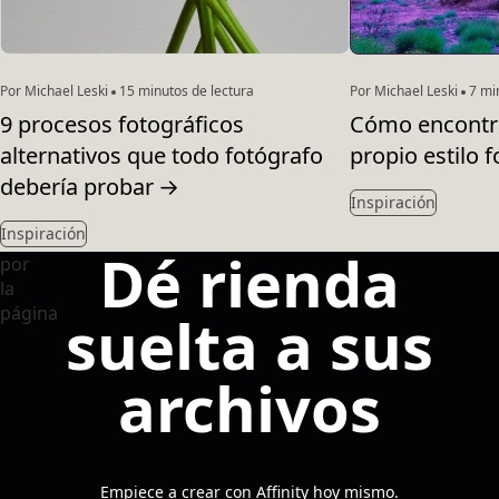
Por Michael Leski
15 minutos de lectura
Por Michael Leski
7 min
9 procesos fotográficos
Cómo encontra
alternativos que todo fotógrafo
propio estilo f
debería probar
→
Inspiración
Inspiración
Dé rienda
suelta a sus
archivos
Empiece a crear con Affinity hoy mismo.