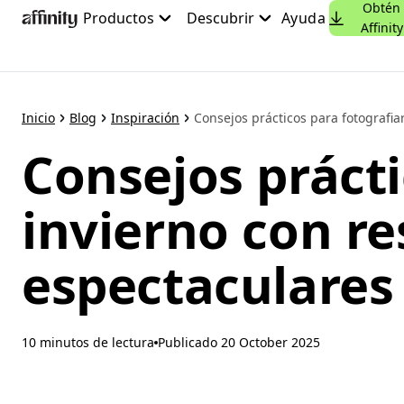
Obtén
Ir
Productos
Descubrir
Ayuda
Affinity
al
contenido
principal
Inicio
Blog
Inspiración
Consejos prácticos para fotografiar 
Consejos prácti
invierno con re
espectaculares
10 minutos de lectura
Publicado
20 October 2025