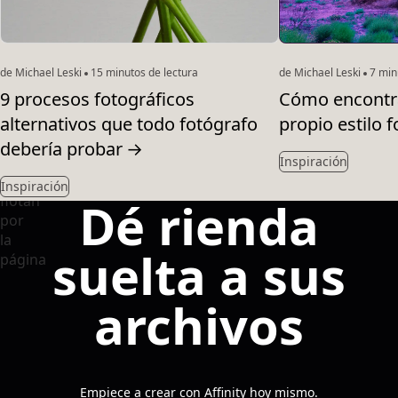
de Michael Leski
15 minutos de lectura
de Michael Leski
7 minu
9 procesos fotográficos
Cómo encontra
alternativos que todo fotógrafo
propio estilo f
debería probar
→
Inspiración
Inspiración
Dé rienda
suelta a sus
archivos
Empiece a crear con Affinity hoy mismo.