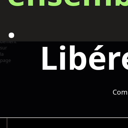
.
Libér
Comm