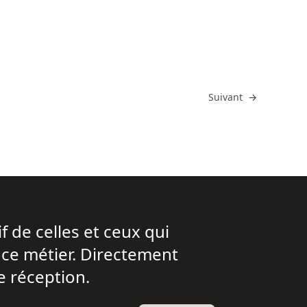
Atteindre
Suivant
→
f de celles et ceux qui
t ce métier. Directement
e réception.