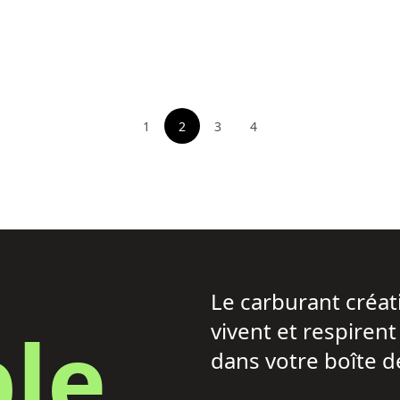
1
2
3
4
Voir la page
Voir la page
Voir la page
Le carburant créati
le
vivent et respiren
dans votre boîte d