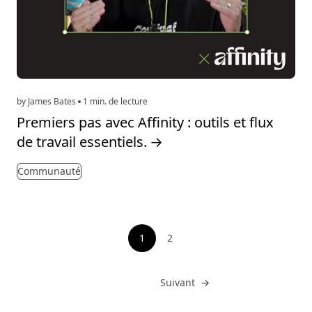
by James Bates
1 min. de lecture
Premiers pas avec Affinity : outils et flux
de travail essentiels.
→
Communauté
Pagination
1
2
Voir la page
Atteindre
Suivant
→