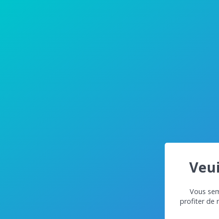
Veui
Vous semb
profiter de 