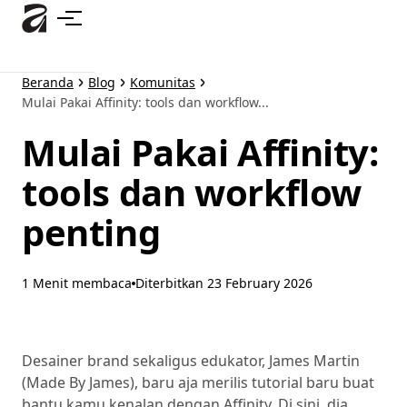
Lewati
ke
konten
utama
Beranda
Blog
Komunitas
Mulai Pakai Affinity: tools dan workflow...
Mulai Pakai Affinity:
tools dan workflow
penting
1 Menit membaca
Diterbitkan
23 February 2026
Desainer brand sekaligus edukator, James Martin
(Made By James), baru aja merilis tutorial baru buat
bantu kamu kenalan dengan Affinity. Di sini, dia