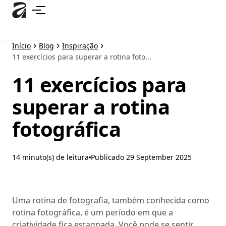
Pular
para
o
conteúdo
Início
Blog
Inspiração
principal
11 exercícios para superar a rotina foto...
11 exercícios para
superar a rotina
fotográfica
14 minuto(s) de leitura
Publicado
29 September 2025
Uma rotina de fotografia, também conhecida como
rotina fotográfica, é um período em que a
criatividade fica estagnada. Você pode se sentir