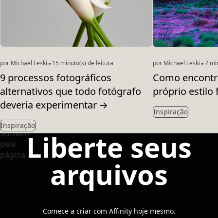
por Michael Leski
15 minuto(s) de leitura
por Michael Leski
7 min
9 processos fotográficos
Como encontra
alternativos que todo fotógrafo
próprio estilo 
deveria experimentar
→
Inspiração
Inspiração
Liberte seus
arquivos
Comece a criar com Affinity hoje mesmo.