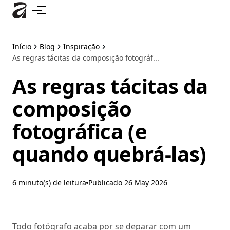
Pular
para
o
conteúdo
Início
Blog
Inspiração
principal
As regras tácitas da composição fotográf...
As regras tácitas da
composição
fotográfica (e
quando quebrá-las)
6 minuto(s) de leitura
Publicado
26 May 2026
Todo fotógrafo acaba por se deparar com um