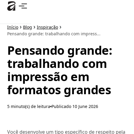
Pular
para
o
conteúdo
Início
Blog
Inspiração
principal
Pensando grande: trabalhando com impress...
Pensando grande:
trabalhando com
impressão em
formatos grandes
5 minuto(s) de leitura
Publicado
10 June 2026
Você desenvolve um tipo específico de respeito pela