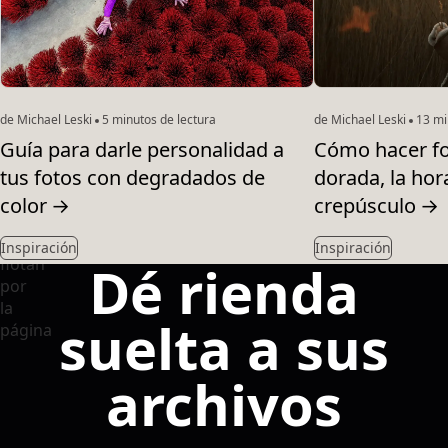
de Michael Leski
5 minutos de lectura
de Michael Leski
13 mi
Guía para darle personalidad a
Cómo hacer fo
tus fotos con degradados de
dorada, la hora
color
→
crepúsculo
→
Inspiración
Inspiración
Dé rienda
suelta a sus
archivos