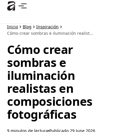
Ir
al
contenido
principal
Inicio
Blog
Inspiración
Cómo crear sombras e iluminación realist...
Cómo crear
sombras e
iluminación
realistas en
composiciones
fotográficas
9 minutos de lectura
Publicado
29 June 2026