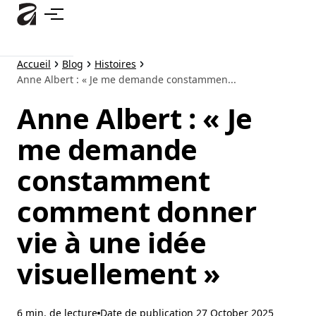
Accéder
au
contenu
principal
Accueil
Blog
Histoires
Anne Albert : « Je me demande constammen...
Anne Albert : « Je
me demande
constamment
comment donner
vie à une idée
visuellement »
6 min. de lecture
Date de publication
27 October 2025