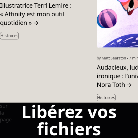
Illustratrice Terri Lemire :
« Affinity est mon outil
quotidien »
→
Histoires
by Matt Searston
7 min
Audacieux, lud
ironique : l’uni
Nora Toth
→
Histoires
Libérez vos
fichiers