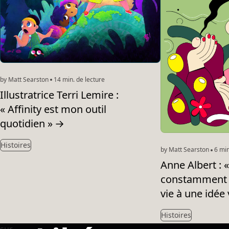
by Matt Searston
14 min. de lecture
Illustratrice Terri Lemire :
« Affinity est mon outil
quotidien »
→
Histoires
by Matt Searston
6 min
Anne Albert :
constamment
vie à une idée
Histoires