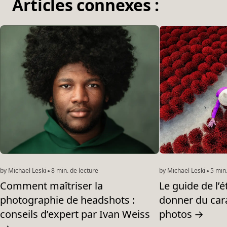
Articles connexes :
by Michael Leski
8 min. de lecture
by Michael Leski
5 min.
Comment maîtriser la
Le guide de l’
photographie de headshots :
donner du car
conseils d’expert par Ivan Weiss
photos
→