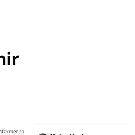
nir
nsformer sa