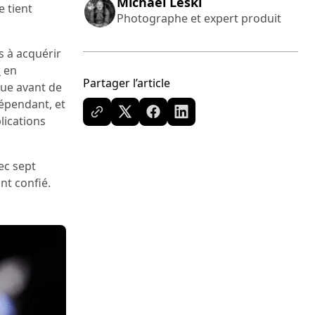
Michael Leski
e tient
Photographe et expert produit
s à acquérir
n
en
Partager l’article
que avant de
épendant, et
lications
ec sept
ont confié.