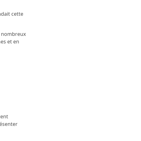
dait cette
 de nombreux
hes et en
tent
résenter