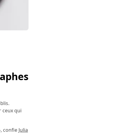
raphes
blis.
r ceux qui
, confie
Julia