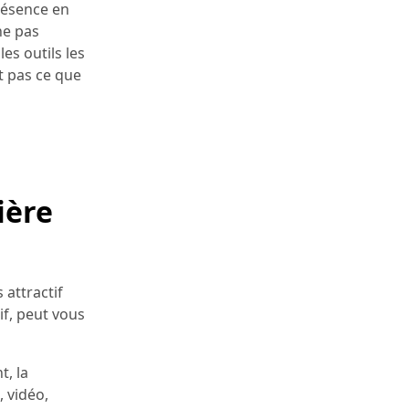
présence en
ne pas
es outils les
t pas ce que
ière
 attractif
if, peut vous
t, la
, vidéo,