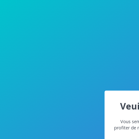
Veui
Vous semb
profiter de 